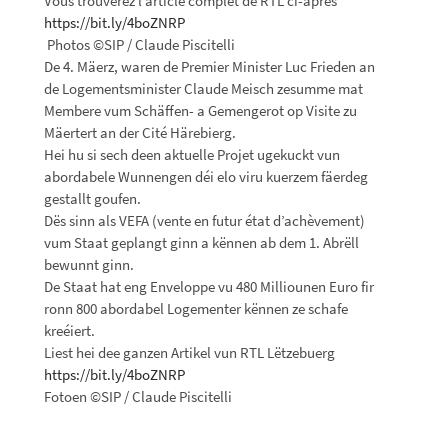
Vous trouverez l’article complet de RTL ci-après
https://bit.ly/4boZNRP
Photos ©SIP / Claude Piscitelli
De 4. Mäerz, waren de Premier Minister Luc Frieden an
de Logementsminister Claude Meisch zesumme mat
Membere vum Schäffen- a Gemengerot op Visite zu
Mäertert an der Cité Härebierg.
Hei hu si sech deen aktuelle Projet ugekuckt vun
abordabele Wunnengen déi elo viru kuerzem fäerdeg
gestallt goufen.
Dës sinn als VEFA (vente en futur état d’achèvement)
vum Staat geplangt ginn a kënnen ab dem 1. Abrëll
bewunnt ginn.
De Staat hat eng Enveloppe vu 480 Milliounen Euro fir
ronn 800 abordabel Logementer kënnen ze schafe
kreéiert.
Liest hei dee ganzen Artikel vun RTL Lëtzebuerg
https://bit.ly/4boZNRP
Fotoen ©SIP / Claude Piscitelli