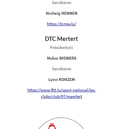
Secrétaire
:
Hedwig HENNEN
https://tcmw.lu/
DTC Mertert
Président(e)
:
Malou BIEWERS
Secrétaire
:
Lynn KONZEM
https://www.fltt.lu/sport-national/les-
clubs/club/97/maertert