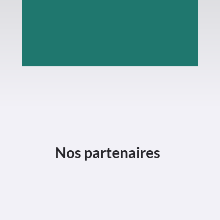
BP
4
L
–
6601
Wasserbillig
Nos partenaires