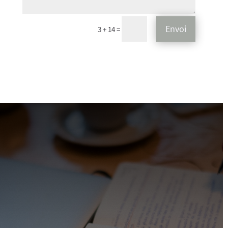
Envoi
=
3 + 14