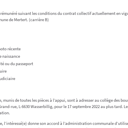
 rémunéré suivant les conditions du contrat collectif actuellement en vigu
ne de Mertert. (carrière B)
hoto récente
de naissance
tité ou du passeport
uire
judiciaire
, munis de toutes les pièces à l’appui, sont à adresser au collège des bou
rand-rue, L-6630 Wasserbillig, pour le 17 septembre 2022 au plus tard. Le
ation.
, l’intéressé(e) donne son accord à l’administration communale d’utilis