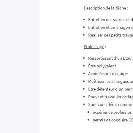
Description de la tâche
:
Entretien des voiries et 
Entretien et aménagemen
Réaliser des petits trava
Profil exigé
:
Ressortissant d’un Etat
Être polyvalent
Avoir l’esprit d’équipe
Maîtriser les 3 langues 
Être détenteur d’un per
Pouvant travailler de fa
Sont considérés comme a
expérience profession
permis de conduire C