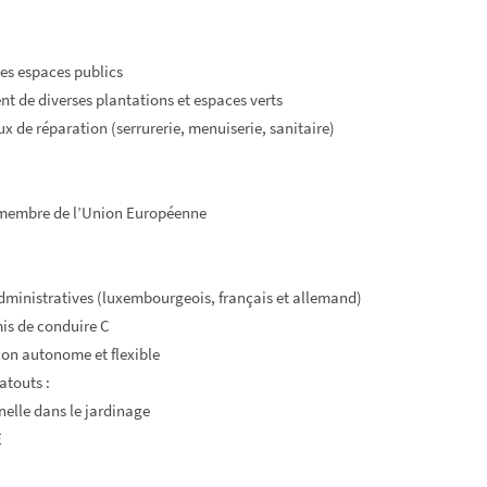
des espaces publics
t de diverses plantations et espaces verts
ux de réparation (serrurerie, menuiserie, sanitaire)
 membre de l’Union Européenne
administratives (luxembourgeois, français et allemand)
mis de conduire C
çon autonome et flexible
touts :
nelle dans le jardinage
E