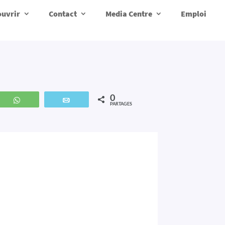
uvrir
Contact
Media Centre
Emploi
0
z
WhatsApp
Email
PARTAGES