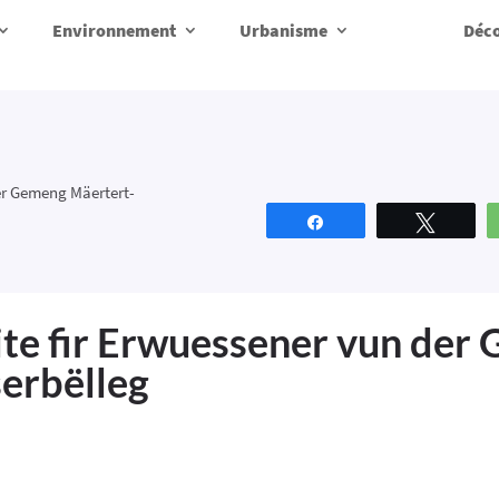
Environnement
Urbanisme
Déco
er Gemeng Mäertert-
Partagez
Tweete
te fir Erwuessener vun der
erbëlleg