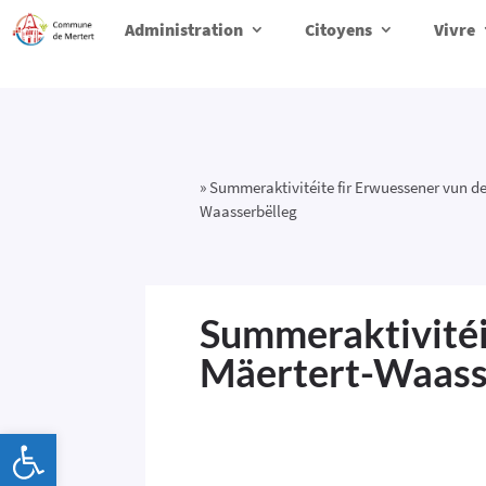
Administration
Citoyens
Vivre
»
Summeraktivitéite fir Erwuessener vun d
Waasserbëlleg
Summeraktivitéi
Mäertert-Waass
Ouvrir la barre d’outils