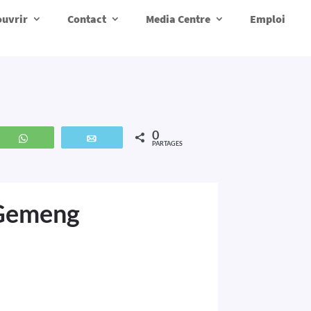
uvrir
Contact
Media Centre
Emploi
0
z
WhatsApp
Email
PARTAGES
 Gemeng