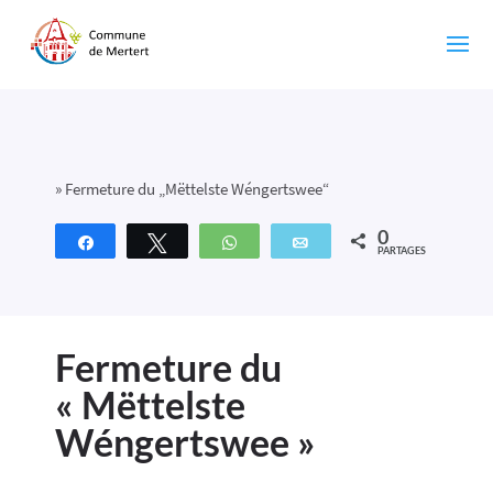
»
Fermeture du „Mëttelste Wéngertswee“
0
Partagez
Tweetez
WhatsApp
Email
PARTAGES
Fermeture du
« Mëttelste
Wéngertswee »