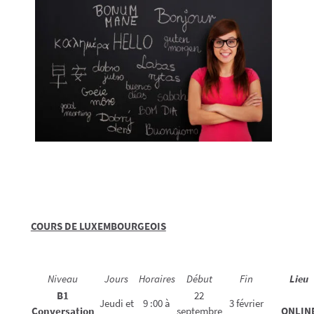
COURS DE LUXEMBOURGEOIS
Niveau
Jours
Horaires
Début
Fin
Lieu
B1
22
Jeudi et
9 :00 à
3 février
Conversation
septembre
ONLIN