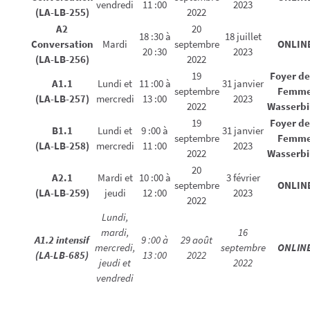
vendredi
11 :00
2023
(LA-LB-255)
2022
A2
20
18 :30 à
18 juillet
Conversation
Mardi
septembre
ONLIN
20 :30
2023
(LA-LB-256)
2022
19
Foyer de
A1.1
Lundi et
11 :00 à
31 janvier
septembre
Femm
(LA-LB-257)
mercredi
13 :00
2023
2022
Wasserbil
19
Foyer de
B1.1
Lundi et
9 :00 à
31 janvier
septembre
Femm
(LA-LB-258)
mercredi
11 :00
2023
2022
Wasserbil
20
A2.1
Mardi et
10 :00 à
3 février
septembre
ONLIN
(LA-LB-259)
jeudi
12 :00
2023
2022
Lundi,
mardi,
16
A1.2
intensif
9 :00 à
29 août
mercredi,
septembre
ONLIN
(LA-LB-685)
13 :00
2022
jeudi et
2022
vendredi