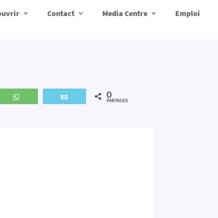
uvrir
Contact
Media Centre
Emploi
0
z
WhatsApp
Email
PARTAGES