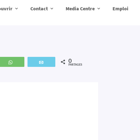
uvrir
Contact
Media Centre
Emploi
0
z
WhatsApp
Email
PARTAGES