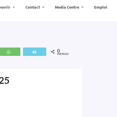
uvrir
Contact
Media Centre
Emploi
0
z
WhatsApp
Email
PARTAGES
025