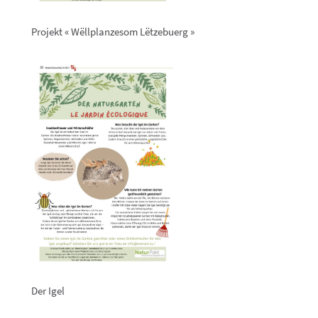
Projekt « Wëllplanzesom Lëtzebuerg »
Der Igel