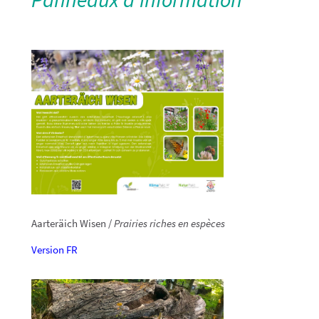
Aarteräich Wisen /
Prairies riches en espèces
Version FR