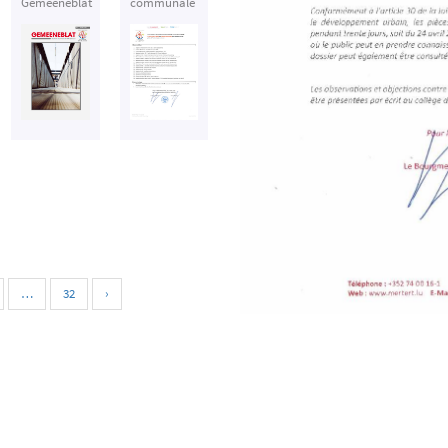
Gemeeneblat
communale
…
32
›