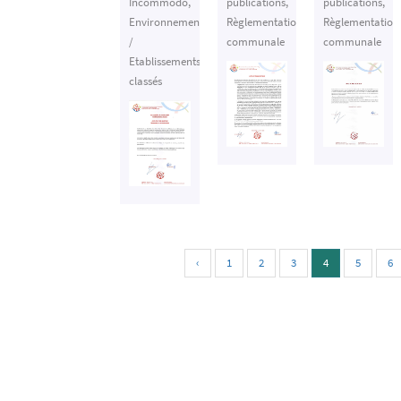
Incommodo
,
publications
,
publications
,
Environnement
Règlementation
Règlementation
/
communale
communale
Etablissements
classés
‹
1
2
3
4
5
6