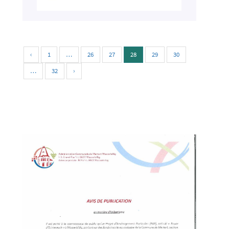
‹
1
…
26
27
28
29
30
…
32
›