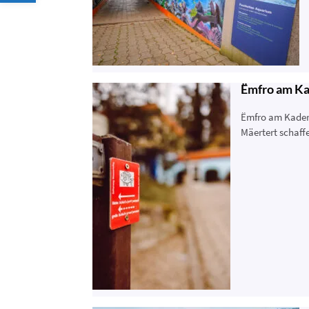
Ëmfro am Ka
Ëmfro am Kader
Mäertert schaff