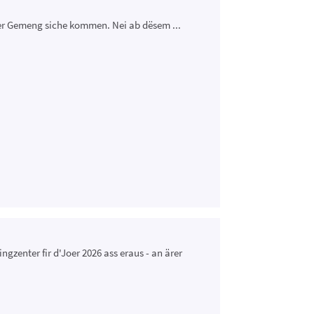
der Gemeng siche kommen. Nei ab dësem ...
enter fir d'Joer 2026 ass eraus - an ärer