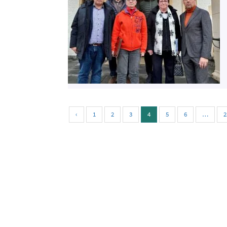
‹
1
2
3
4
5
6
…
2