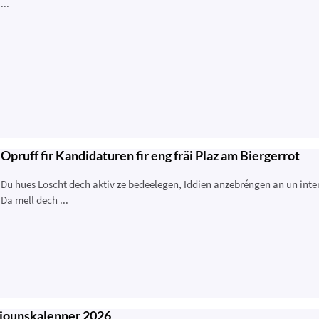
...
Opruff fir Kandidaturen fir eng fräi Plaz am Biergerrot
Du hues Loscht dech aktiv ze bedeelegen, Iddien anzebréngen an un int
Da mell dech ...
iounskalenner 2026