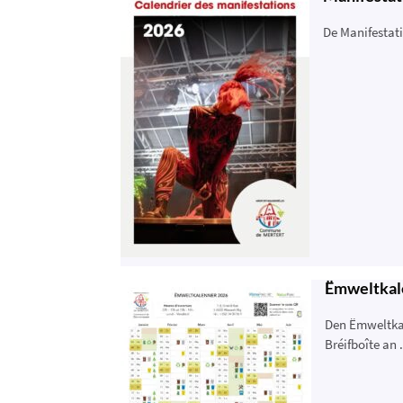
De Manifestati
Ëmweltkal
Den Ëmweltkal
Bréifboîte an .