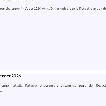
ounskalenner fir d'Joer 2026 kënnt Dir Iech ab elo an d'Receptioun vun 
enner 2026
enner mat allen Datumer rondërem d'Offallsammlungen an dem Recyclingz
..