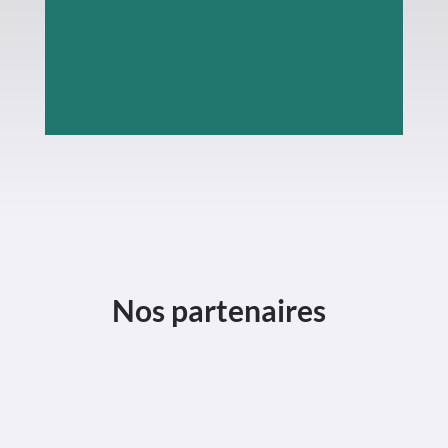
BP
4
L
–
6601
Wasserbillig
Nos partenaires