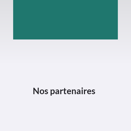
BP
4
L
–
6601
Wasserbillig
Nos partenaires